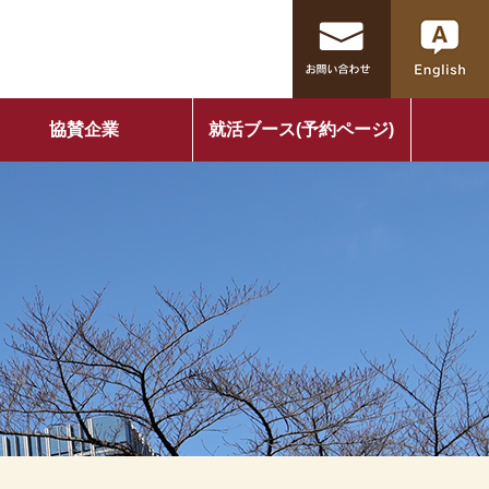
協賛企業
就活ブース(予約ページ)