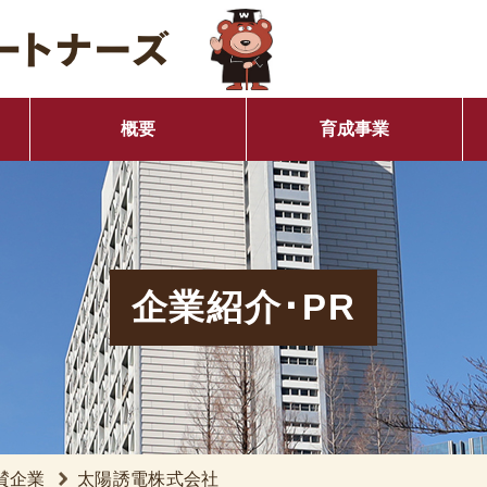
概要
育成事業
目的
奨学金事業
ト
イベント案内
協賛の主な流れ
企業紹介･PR
賛企業
太陽誘電株式会社